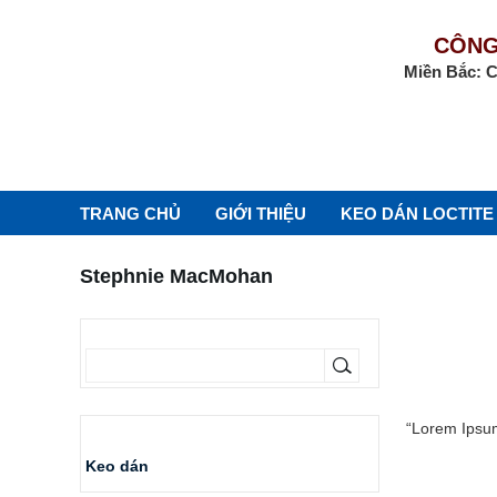
CÔNG
Miền Bắc: C
TRANG CHỦ
GIỚI THIỆU
KEO DÁN LOCTITE
Stephnie MacMohan
Tìm kiếm
“Lorem Ipsum 
Danh mục
Keo dán