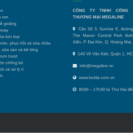
en
CÔNG TY TNHH CÔNG 
n ren
THƯƠNG MẠI MEGALINE
hế gioăng
Căn Số 3, Sunrise E, đường
xoay
The Manor Central Park đư
a kim loại
Xiển, P. Đại Kim, Q. Hoàng Mai,
mòn, phục hồi và sửa chữa
 sửa sàn và bê tông
140 Võ Văn Kiệt, Quận 1, H
rơn trượt
ờn chống bó
info@megaline.vn
h và sử lý rỉ
nh
www.loctite.com.vn
8h00 – 17h30 từ Thứ Hai đế