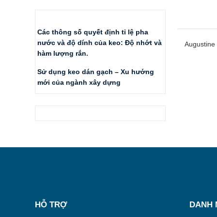
BÀI MỚI
Các thông số quyết định tỉ lệ pha
nước và độ dính của keo: Độ nhớt và
Augustine
hàm lượng rắn.
Sử dụng keo dán gạch – Xu hướng
mới của ngành xây dựng
BÌNH LUẬN MỚI
HỖ TRỢ
DANH 