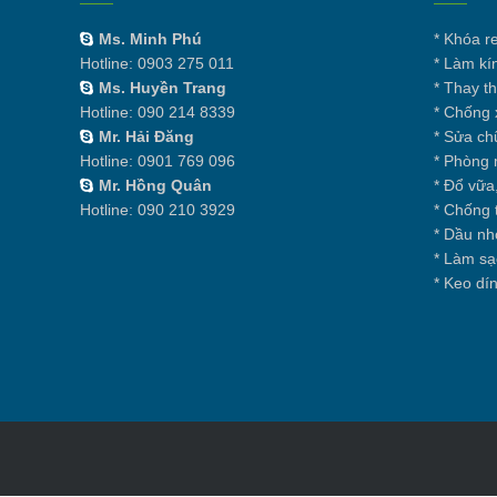
Ms. Minh Phú
*
Khóa r
Hotline:
0903 275 011
*
Làm kí
Ms. Huyền Trang
*
Thay t
Hotline:
090 214 8339
*
Chống 
Mr. Hải Đăng
*
Sửa chữ
Hotline:
0901 769 096
*
Phòng 
Mr. Hồng Quân
*
Đổ vữa,
Hotline:
090 210 3929
*
Chống t
*
Dầu nh
*
Làm sạc
*
Keo dí