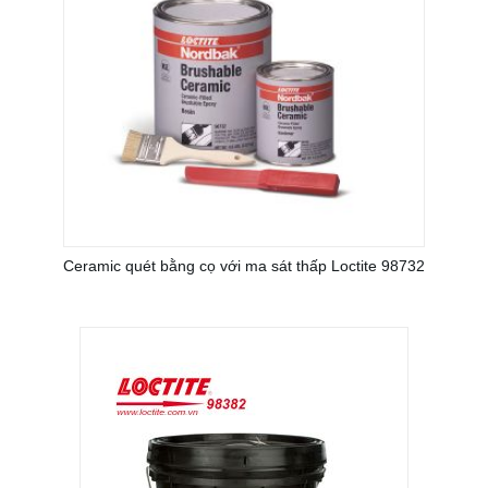
Ceramic quét bằng cọ với ma sát thấp Loctite 98732