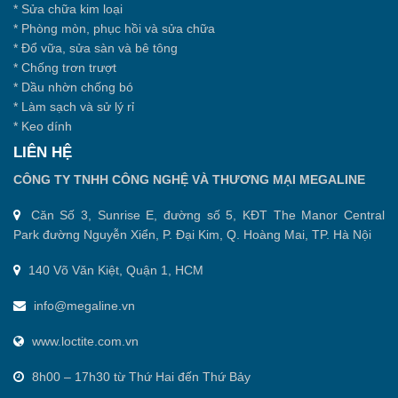
*
Sửa chữa kim loại
*
Phòng mòn, phục hồi và sửa chữa
*
Đổ vữa, sửa sàn và bê tông
*
Chống trơn trượt
*
Dầu nhờn chống bó
*
Làm sạch và sử lý rỉ
*
Keo dính
LIÊN HỆ
CÔNG TY TNHH CÔNG NGHỆ VÀ THƯƠNG MẠI MEGALINE
Căn Số 3, Sunrise E, đường số 5, KĐT The Manor Central
Park đường Nguyễn Xiển, P. Đại Kim, Q. Hoàng Mai, TP. Hà Nội
140 Võ Văn Kiệt, Quận 1, HCM
info@megaline.vn
www.loctite.com.vn
8h00 – 17h30 từ Thứ Hai đến Thứ Bảy